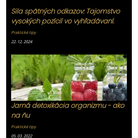
Sila spätných odkazov: Tajomstvo
vysokých pozícií vo vyhľadávaní.
Praktické tipy
22. 12. 2024
Jarná detoxikácia organizmu - ako
na ňu
Praktické tipy
05. 03. 2022