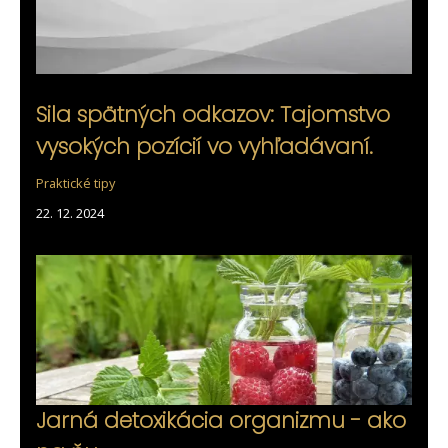
Sila spätných odkazov: Tajomstvo
vysokých pozícií vo vyhľadávaní.
Praktické tipy
22. 12. 2024
Jarná detoxikácia organizmu - ako