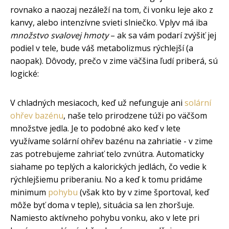
rovnako a naozaj nezáleží na tom, či vonku leje ako z
kanvy, alebo intenzívne svieti slniečko. Vplyv má iba
množstvo svalovej hmoty
– ak sa vám podarí zvýšiť jej
podiel v tele, bude váš metabolizmus rýchlejší (a
naopak). Dôvody, prečo v zime väčšina ľudí priberá, sú
logické:
V chladných mesiacoch, keď už nefunguje ani
solární
ohřev bazénu
, naše telo prirodzene túži po väčšom
množstve jedla. Je to podobné ako keď v lete
využívame solární ohřev bazénu na zahriatie - v zime
zas potrebujeme zahriať telo zvnútra. Automaticky
siahame po teplých a kalorických jedlách, čo vedie k
rýchlejšiemu priberaniu. No a keď k tomu pridáme
minimum
pohybu
(však kto by v zime športoval, keď
môže byť doma v teple), situácia sa len zhoršuje.
Namiesto aktívneho pohybu vonku, ako v lete pri