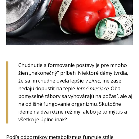
Chudnutie a formovanie postavy je pre mnoho
žien „nekonečný“ príbeh. Niektoré dámy tvrdia,
že sa im chudne oveľa lepšie
v zime
, iné zase
nedajú dopustiť na teplé
letné mesiace
. Oba
pomyselné tábory sa vyhovárajú na počasí, ale aj
na odlišné fungovanie organizmu. Skutočne
ideme na dva rôzne režimy, alebo je to mýtus a
všetko je úplne inak?
Podľa odborníkov metabolizmus funguje stále