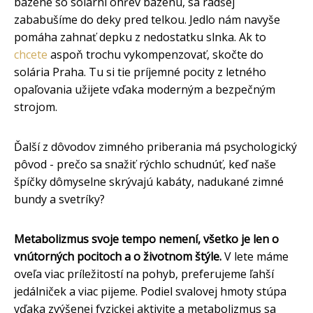
bazéne so solární ohřev bazénu, sa radšej
zababušíme do deky pred telkou. Jedlo nám navyše
pomáha zahnať depku z nedostatku slnka. Ak to
chcete
aspoň trochu vykompenzovať, skočte do
solária Praha. Tu si tie príjemné pocity z letného
opaľovania užijete vďaka moderným a bezpečným
strojom.
Ďalší z dôvodov zimného priberania má psychologický
pôvod - prečo sa snažiť rýchlo schudnúť, keď naše
špíčky dômyselne skrývajú kabáty, nadukané zimné
bundy a svetríky?
Metabolizmus svoje tempo nemení, všetko je len o
vnútorných pocitoch a o životnom štýle.
V lete máme
oveľa viac príležitostí na pohyb, preferujeme ľahší
jedálniček a viac pijeme. Podiel svalovej hmoty stúpa
vďaka zvýšenej fyzickej aktivite a metabolizmus sa