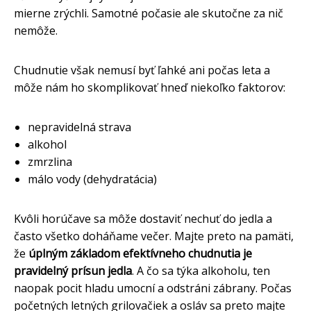
mierne zrýchli. Samotné počasie ale skutočne za nič
nemôže.
Chudnutie však nemusí byť ľahké ani počas leta a
môže nám ho skomplikovať hneď niekoľko faktorov:
nepravidelná strava
alkohol
zmrzlina
málo vody (dehydratácia)
Kvôli horúčave sa môže dostaviť nechuť do jedla a
často všetko doháňame večer. Majte preto na pamäti,
že
úplným základom efektívneho chudnutia je
pravidelný prísun jedla
. A čo sa týka alkoholu, ten
naopak pocit hladu umocní a odstráni zábrany. Počas
početných letných grilovačiek a osláv sa preto majte