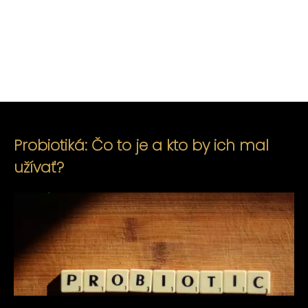
Probiotiká: Čo to je a kto by ich mal
užívať?