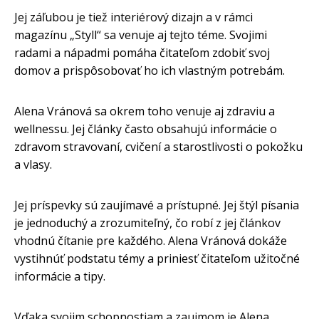
Jej záľubou je tiež interiérový dizajn a v rámci
magazínu „Styll“ sa venuje aj tejto téme. Svojimi
radami a nápadmi pomáha čitateľom zdobiť svoj
domov a prispôsobovať ho ich vlastným potrebám.
Alena Vránová sa okrem toho venuje aj zdraviu a
wellnessu. Jej články často obsahujú informácie o
zdravom stravovaní, cvičení a starostlivosti o pokožku
a vlasy.
Jej príspevky sú zaujímavé a prístupné. Jej štýl písania
je jednoduchý a zrozumiteľný, čo robí z jej článkov
vhodnú čítanie pre každého. Alena Vránová dokáže
vystihnúť podstatu témy a priniesť čitateľom užitočné
informácie a tipy.
Vďaka svojim schopnostiam a zaujmom je Alena