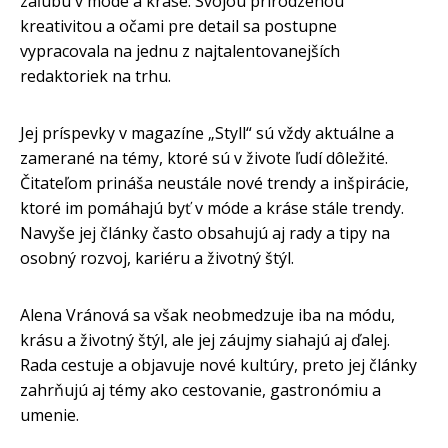
záľubu v móde a kráse. Svojou prirodzenou
kreativitou a očami pre detail sa postupne
vypracovala na jednu z najtalentovanejších
redaktoriek na trhu.
Jej príspevky v magazíne „Styll“ sú vždy aktuálne a
zamerané na témy, ktoré sú v živote ľudí dôležité.
Čitateľom prináša neustále nové trendy a inšpirácie,
ktoré im pomáhajú byť v móde a kráse stále trendy.
Navyše jej články často obsahujú aj rady a tipy na
osobný rozvoj, kariéru a životný štýl.
Alena Vránová sa však neobmedzuje iba na módu,
krásu a životný štýl, ale jej záujmy siahajú aj ďalej.
Rada cestuje a objavuje nové kultúry, preto jej články
zahrňujú aj témy ako cestovanie, gastronómiu a
umenie.