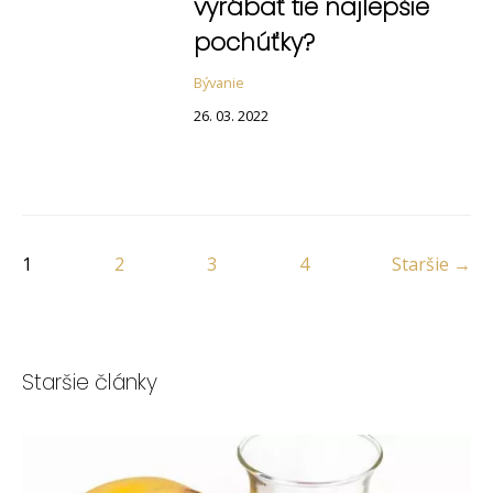
vyrábať tie najlepšie
pochúťky?
Bývanie
26. 03. 2022
1
2
3
4
Staršie →
Staršie články